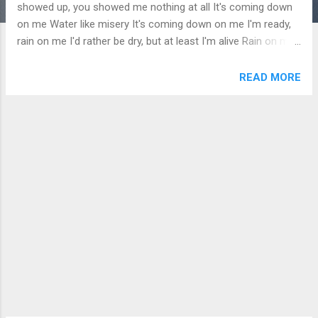
showed up, you showed me nothing at all It's coming down
on me Water like misery It's coming down on me I'm ready,
rain on me I'd rather be dry, but at least I'm alive Rain on me,
rain, rain Rain on me, rain, rain I'd rather be dry, but at least
I'm alive Rain on me, rain, rain RAIN. ON. ME. Rain on me Rain
READ MORE
on me Living in a world where no one's innocent Oh, but at
least we try Gotta live my truth, not keep it bottled in So I
don't lose my mind Baby, yeah I can feel it on my skin It's
coming down on me Teardrops on my face Water like
misery Let it wash away my sins It's coming down on me Let
it wash away I'd rather be dry, but at least I'm alive Rain on
me, rain, rain Rain on me, rain, rain I'd rather be dry, but at
least I'm...