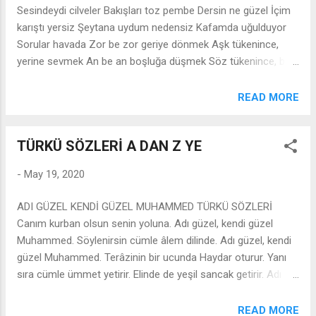
Sesindeydi cilveler Bakışları toz pembe Dersin ne güzel İçim
karıştı yersiz Şeytana uydum nedensiz Kafamda uğulduyor
Sorular havada Zor be zor geriye dönmek Aşk tükenince,
yerine sevmek An be an boşluğa düşmek Söz tükenince, bitti
diyebilmek Zor be zor Ne güzel anlaşıyorduk Biraz
kandırıyorduk Biraz hoş beş bazen Sevişip gülerek Soğuktan
READ MORE
esti rüzgar Açtım gözümü son bahar İçimi dağladı efkar
Baktım gidiyor Zor be zor geriye dönmek Aşk tükenince,
TÜRKÜ SÖZLERİ A DAN Z YE
yerine sevmek An be an boşluğa düşmek Söz tükenince, bitti
diyebilmek Zor be zor
-
May 19, 2020
ADI GÜZEL KENDİ GÜZEL MUHAMMED TÜRKÜ SÖZLERİ
Canım kurban olsun senin yoluna. Adı güzel, kendi güzel
Muhammed. Söylenirsin cümle âlem dilinde. Adı güzel, kendi
güzel Muhammed. Terâzinin bir ucunda Haydar oturur. Yanı
sıra cümle ümmet yetirir. Elinde de yeşil sancak getirir. Adı
güzel, kendi güzel Muhammed. Mümin olanların çoktur
cefâsı, Âhirette olur zevki sefâsı. Onsekizbin âlemin
READ MORE