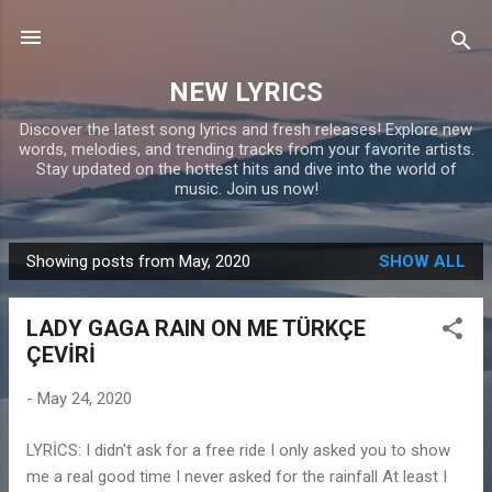
Skip to main content
NEW LYRICS
Discover the latest song lyrics and fresh releases! Explore new
words, melodies, and trending tracks from your favorite artists.
Stay updated on the hottest hits and dive into the world of
music. Join us now!
Showing posts from May, 2020
SHOW ALL
P
o
LADY GAGA RAIN ON ME TÜRKÇE
s
ÇEVİRİ
t
s
-
May 24, 2020
LYRİCS: I didn't ask for a free ride I only asked you to show
me a real good time I never asked for the rainfall At least I