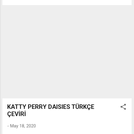
mustafâsı, Adı güzel kendi güzel Muhammed. Sen bir
Peygambersin şeksiz, gümansız. Sana inanmayan dinsiz,
îmansız. Teslim Abdal neyler dünyayı sensiz. Adı güzel, kendi
güzel Muhammed. ACEM GIZI TÜRKÜ SÖZLERİ Kırşehir-
Çekiç Ali-Osman Özdenkçi Çırpınıp Da Şan Ovaya Çıkınca
Eğlen Şan Ovada Gal Acem Gızı. Uğrun Uğrun Gaş Altından
Bakınca Can Telef Ediyor Gül Acem Gızı. Seni Seven Oğlan
Neylesin Malı, Yumdukça Gözünden Döker Mercanı. Burun
Fındık Ağzı Gahve Fincanı, Şeker Mi, Şerbet Mi Bal Acem Gızı.
AÇMA ZÜLÜFLERİN YAR YELLERE KARŞI TÜRKÜ SÖZLERİ K...
KATTY PERRY DAISIES TÜRKÇE
ÇEVİRİ
-
May 18, 2020