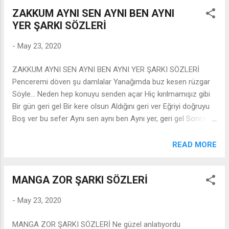
ZAKKUM AYNI SEN AYNI BEN AYNI
YER ŞARKI SÖZLERİ
-
May 23, 2020
ZAKKUM AYNI SEN AYNI BEN AYNI YER ŞARKI SÖZLERİ
Penceremi döven şu damlalar Yanağımda buz kesen rüzgar
Söyle... Neden hep konuyu senden açar Hiç kırılmamışız gibi
Bir gün geri gel Bir kere olsun Aldığını geri ver Eğriyi doğruyu
Boş ver bu sefer Aynı sen aynı ben Aynı yer, geri gel Sonra bir
şarkı çalar Şarkıdaki adam tanımaz ki seni Söyle.. Neden seni
sorup ağzımı arar Hiç kırılmamışız gibi Bir gün geri gel Bir kere
READ MORE
olsun Aldığını geri ver Eğriyi doğruyu Boş ver bu sefer Aynı
sen aynı ben Aynı yer, geri gel
MANGA ZOR ŞARKI SÖZLERİ
-
May 23, 2020
MANGA ZOR ŞARKI SÖZLERİ Ne güzel anlatıyordu