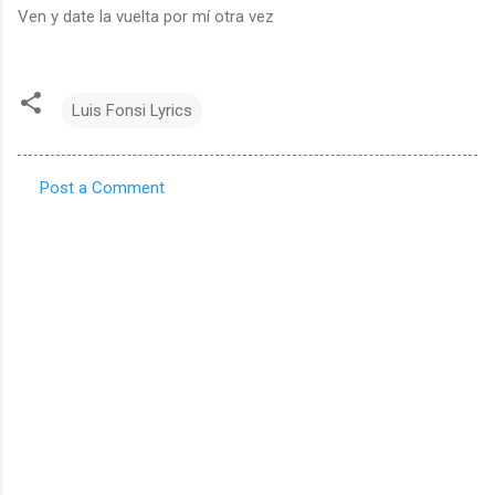
Ven y date la vuelta por mí otra vez
Luis Fonsi Lyrics
Post a Comment
C
o
m
m
e
n
t
s