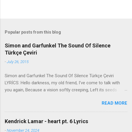
Popular posts from this blog
Simon and Garfunkel The Sound Of Silence
Türkçe Çeviri
-
July 26, 2015
Simon and Garfunkel The Sound Of Silence Türkçe Çeviri
LYRİCS: Hello darkness, my old friend, I've come to talk with
you again, Because a vision softly creeping, Left its seeds
while i was sleeping, And the vision that was planted in my
READ MORE
brain Still remains Within the sound of silence. In restless
dreams i walked alone Narrow streets of cobblestone, 'neath
the halo of a street lamp, I turned my collar to the cold and
Kendrick Lamar - heart pt. 6 Lyrics
damp When my eyes were stabbed by the flash of a neon light
-
November 24, 2024