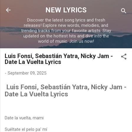
Skip to main content
NEW LYRICS
Discover the latest song lyrics and fresh
releases! Explore new words, melodies, and
trending tracks from your favorite artists. Stay
updated on the hottest hits and dive into the
world of music. Join us now!
Luis Fonsi, Sebastián Yatra, Nicky Jam -
Date La Vuelta Lyrics
-
September 09, 2025
Luis Fonsi, Sebastián Yatra, Nicky Jam -
Date La Vuelta Lyrics
Date la vuelta, mami
Suéltate el pelo pa' mí