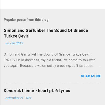
Popular posts from this blog
Simon and Garfunkel The Sound Of Silence
Türkçe Çeviri
-
July 26, 2015
Simon and Garfunkel The Sound Of Silence Türkçe Çeviri
LYRİCS: Hello darkness, my old friend, I've come to talk with
you again, Because a vision softly creeping, Left its seeds
while i was sleeping, And the vision that was planted in my
READ MORE
brain Still remains Within the sound of silence. In restless
dreams i walked alone Narrow streets of cobblestone, 'neath
the halo of a street lamp, I turned my collar to the cold and
Kendrick Lamar - heart pt. 6 Lyrics
damp When my eyes were stabbed by the flash of a neon light
-
November 24, 2024
That split the night And touched the sound of silence. And in
the naked light i saw Ten thousand people, maybe more.