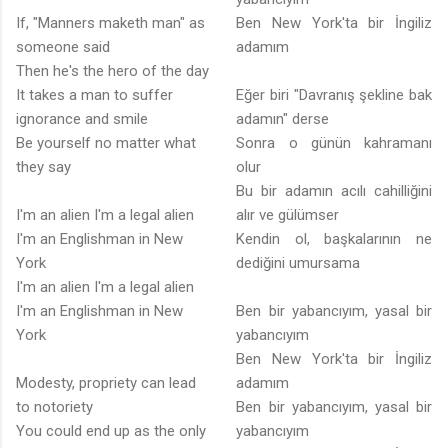
If, "Manners maketh man" as
Ben New York'ta bir İngiliz
someone said
adamım
Then he's the hero of the day
It takes a man to suffer
Eğer biri "Davranış şekline bak
ignorance and smile
adamın" derse
Be yourself no matter what
Sonra o günün kahramanı
they say
olur
Bu bir adamın acılı cahilliğini
I'm an alien I'm a legal alien
alır ve gülümser
I'm an Englishman in New
Kendin ol, başkalarının ne
York
dediğini umursama
I'm an alien I'm a legal alien
I'm an Englishman in New
Ben bir yabancıyım, yasal bir
York
yabancıyım
Ben New York'ta bir İngiliz
Modesty, propriety can lead
adamım
to notoriety
Ben bir yabancıyım, yasal bir
You could end up as the only
yabancıyım