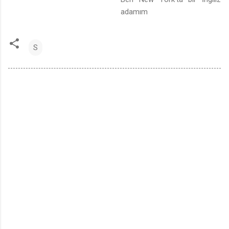
adamım
S