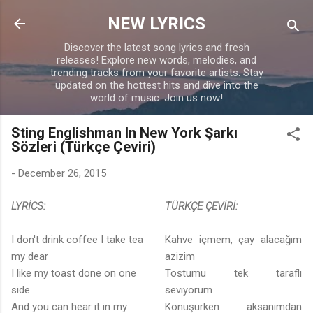
Skip to main content
NEW LYRICS
Discover the latest song lyrics and fresh
releases! Explore new words, melodies, and
trending tracks from your favorite artists. Stay
updated on the hottest hits and dive into the
world of music. Join us now!
Sting Englishman In New York Şarkı
Sözleri (Türkçe Çeviri)
-
December 26, 2015
LYRİCS:
TÜRKÇE ÇEVİRİ:
I don't drink coffee I take tea
Kahve içmem, çay alacağım
my dear
azizim
I like my toast done on one
Tostumu tek taraflı
side
seviyorum
And you can hear it in my
Konuşurken aksanımdan