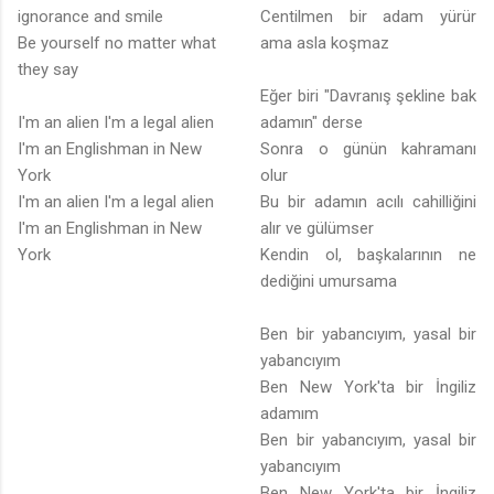
ignorance and smile
Centilmen bir adam yürür
Be yourself no matter what
ama asla koşmaz
they say
Eğer biri "Davranış şekline bak
I'm an alien I'm a legal alien
adamın" derse
I'm an Englishman in New
Sonra o günün kahramanı
York
olur
I'm an alien I'm a legal alien
Bu bir adamın acılı cahilliğini
I'm an Englishman in New
alır ve gülümser
York
Kendin ol, başkalarının ne
dediğini umursama
Ben bir yabancıyım, yasal bir
yabancıyım
Ben New York'ta bir İngiliz
adamım
Ben bir yabancıyım, yasal bir
yabancıyım
Ben New York'ta bir İngiliz