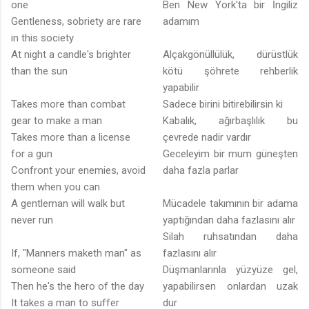
one
Ben New York'ta bir İngiliz
Gentleness, sobriety are rare
adamım
in this society
At night a candle's brighter
Alçakgönüllülük, dürüstlük
than the sun
kötü şöhrete rehberlik
yapabilir
Takes more than combat
Sadece birini bitirebilirsin ki
gear to make a man
Kabalık, ağırbaşlılık bu
Takes more than a license
çevrede nadir vardır
for a gun
Geceleyim bir mum güneşten
Confront your enemies, avoid
daha fazla parlar
them when you can
A gentleman will walk but
Mücadele takımının bir adama
never run
yaptığından daha fazlasını alır
Silah ruhsatından daha
If, "Manners maketh man" as
fazlasını alır
someone said
Düşmanlarınla yüzyüze gel,
Then he's the hero of the day
yapabilirsen onlardan uzak
It takes a man to suffer
dur