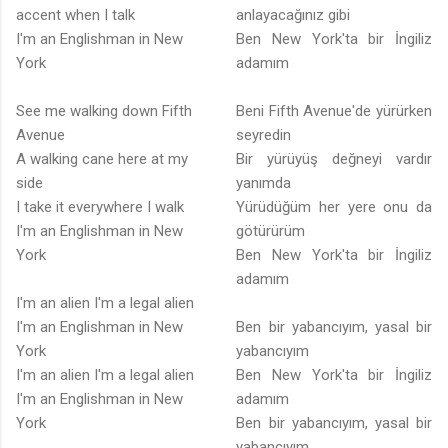
accent when I talk
anlayacağınız gibi
I'm an Englishman in New
Ben New York'ta bir İngiliz
York
adamım
See me walking down Fifth
Beni Fifth Avenue'de yürürken
Avenue
seyredin
A walking cane here at my
Bir yürüyüş değneyi vardır
side
yanımda
I take it everywhere I walk
Yürüdüğüm her yere onu da
I'm an Englishman in New
götürürüm
York
Ben New York'ta bir İngiliz
adamım
I'm an alien I'm a legal alien
I'm an Englishman in New
Ben bir yabancıyım, yasal bir
York
yabancıyım
I'm an alien I'm a legal alien
Ben New York'ta bir İngiliz
I'm an Englishman in New
adamım
York
Ben bir yabancıyım, yasal bir
yabancıyım