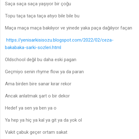
Saça saça saça yaşıyor bir çoğu
Topu taça taça taça atıyo bile bile bu
Maça maça maça bakılıyor ve yinede yaka paça dağılıyor façan
https://yenisarkisisozu.blogspot.com/2022/02/ceza-
bakabaka-sarki-sozleri.html
Oldschool değil bu daha eski pagan
Geçmiyo senin rhyme flow ya da paran
Ama birden bire sanar kırar rekor
Ancak anlatmak şart o bir dekor
Hedef ya sen ya ben ya o
Ya hep ya hiç ya kal ya git ya da yok ol
Vakit çabuk geçer ortam sakat