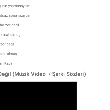
 gurur yapmasaydım
mutsuz sona razıydım
ar zor değil
z inat olmuş
zor değil
mezar olmuş.
an Kaya
eğil (Müzik Video / Şarkı Sözleri)