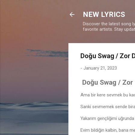
NEW LYRICS
Discover the latest song l
favorite artists. Stay upd
Doğu Swag / Zor D
-
January 21, 2023
Doğu Swag / Zor D
Ama bir kere sevmek bu kad
Sanki sevmemek sende bira
Yakarım gençliğimi uğrunda 
Evim bildiğin kalbin, bana 