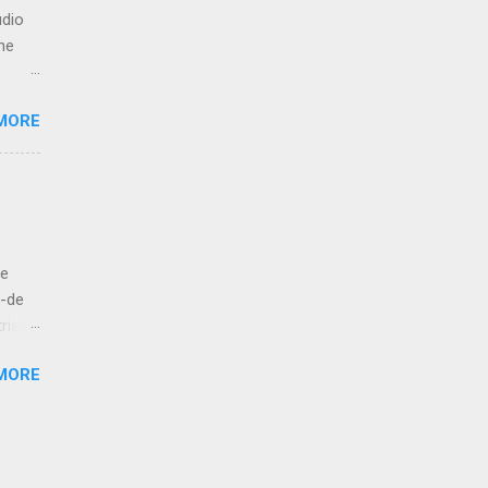
udio
he
s
MORE
e like
 to
let us
ut
de
bove
á-de
ria
esur,
MORE
atan,
 kola!