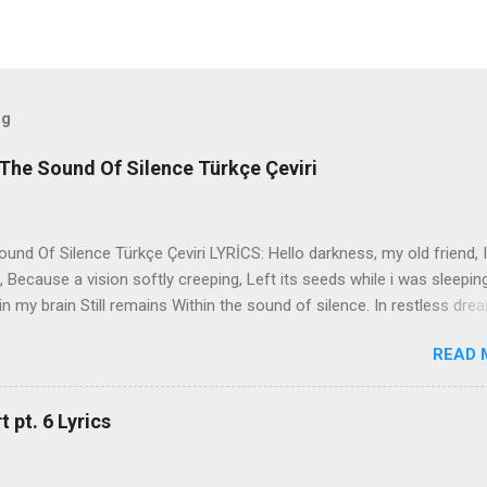
og
The Sound Of Silence Türkçe Çeviri
nd Of Silence Türkçe Çeviri LYRİCS: Hello darkness, my old friend, I
 Because a vision softly creeping, Left its seeds while i was sleepin
in my brain Still remains Within the sound of silence. In restless dre
 of cobblestone, 'neath the halo of a street lamp, I turned my collar
READ 
yes were stabbed by the flash of a neon light That split the night
ce. And in the naked light i saw Ten thousand people, maybe more. P
ople hearing without listening, People writing songs that voices neve
 pt. 6 Lyrics
b the sound of silence. 'fools' said i, 'you do not know Silence like 
s that i might teach you, Take my arms that i might reach to you.' 