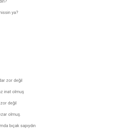
din?
missin ya?
ar zor değil
z inat olmuş
zor değil
mezar olmuş.
tımda bıçak sapıydın