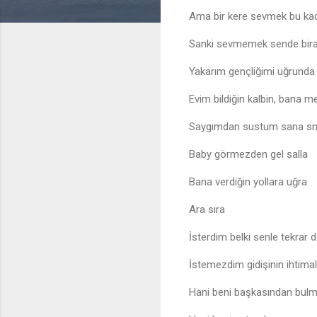
Ama bir kere sevmek bu kad
Sanki sevmemek sende bira
Yakarım gençliğimi uğrunda 
Evim bildiğin kalbin, bana 
Saygımdan sustum sana sn
Baby görmezden gel salla
Bana verdiğin yollara uğra
Ara sıra
İsterdim belki senle tekrar
İstemezdim gidişinin ihtim
Hani beni başkasından bul