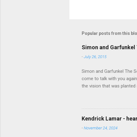
Popular posts from this bl
Simon and Garfunkel 
-
July 26, 2015
Simon and Garfunkel The Sou
come to talk with you again,
the vision that was planted 
walked alone Narrow streets
the cold and damp When my e
touched the sound of silen
talking without speaking, Pe
Kendrick Lamar - heart
share And no one dare Distur
-
November 24, 2024
cancer grows. Hear my word