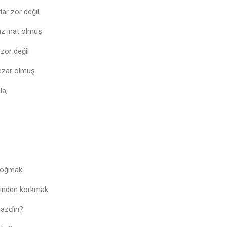
ar zor değil
z inat olmuş
zor değil
mezar olmuş.
la,
 doğmak
alinden korkmak
mazďın?