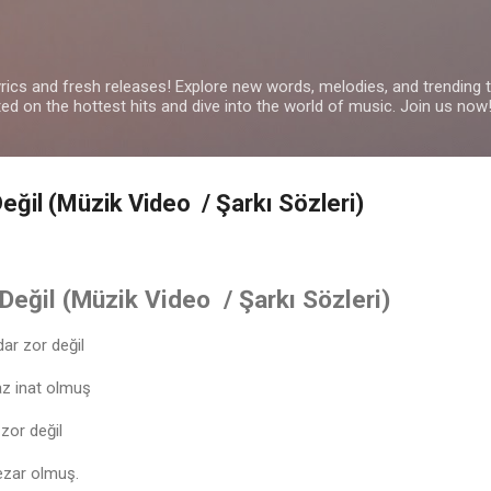
Skip to main content
yrics and fresh releases! Explore new words, melodies, and trending
ated on the hottest hits and dive into the world of music. Join us now
eğil (Müzik Video / Şarkı Sözleri)
eğil (Müzik Video / Şarkı Sözleri)
ar zor değil
z inat olmuş
zor değil
mezar olmuş.