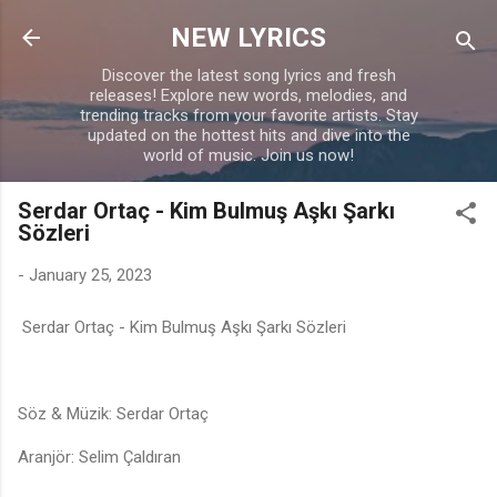
Skip to main content
NEW LYRICS
Discover the latest song lyrics and fresh
releases! Explore new words, melodies, and
trending tracks from your favorite artists. Stay
updated on the hottest hits and dive into the
world of music. Join us now!
Serdar Ortaç - Kim Bulmuş Aşkı Şarkı
Sözleri
-
January 25, 2023
Serdar Ortaç - Kim Bulmuş Aşkı Şarkı Sözleri
Söz & Müzik: Serdar Ortaç
Aranjör: Selim Çaldıran