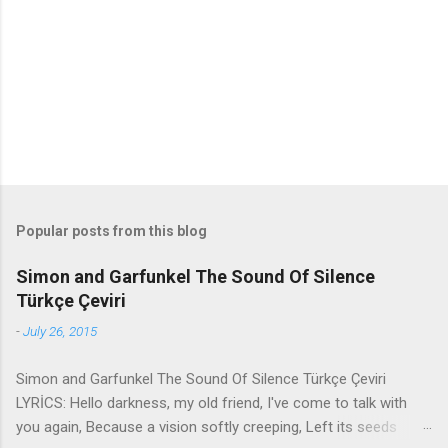
n
t
s
Popular posts from this blog
Simon and Garfunkel The Sound Of Silence
Türkçe Çeviri
-
July 26, 2015
Simon and Garfunkel The Sound Of Silence Türkçe Çeviri
LYRİCS: Hello darkness, my old friend, I've come to talk with
you again, Because a vision softly creeping, Left its seeds