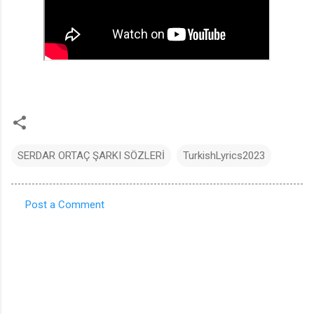
SERDAR ORTAÇ ŞARKI SÖZLERİ
TurkishLyrics2023
Post a Comment
C
o
m
m
e