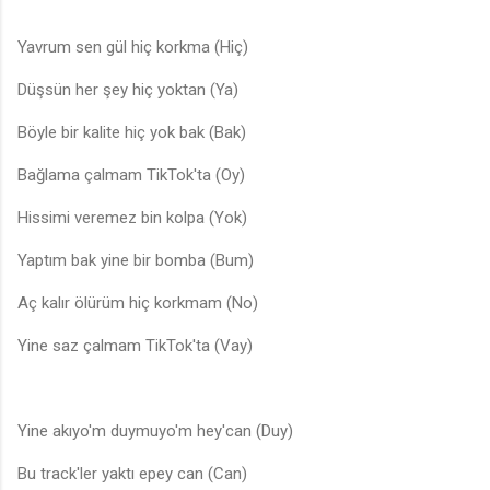
Yavrum sen gül hiç korkma (Hiç)
Düşsün her şey hiç yoktan (Ya)
Böyle bir kalite hiç yok bak (Bak)
Bağlama çalmam TikTok'ta (Oy)
Hissimi veremez bin kolpa (Yok)
Yaptım bak yine bir bomba (Bum)
Aç kalır ölürüm hiç korkmam (No)
Yine saz çalmam TikTok'ta (Vay)
Yine akıyo'm duymuyo'm hey'can (Duy)
Bu track'ler yaktı epey can (Can)