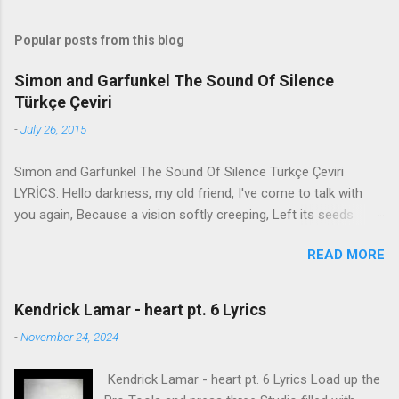
Popular posts from this blog
Simon and Garfunkel The Sound Of Silence
Türkçe Çeviri
-
July 26, 2015
Simon and Garfunkel The Sound Of Silence Türkçe Çeviri
LYRİCS: Hello darkness, my old friend, I've come to talk with
you again, Because a vision softly creeping, Left its seeds
while i was sleeping, And the vision that was planted in my
READ MORE
brain Still remains Within the sound of silence. In restless
dreams i walked alone Narrow streets of cobblestone, 'neath
the halo of a street lamp, I turned my collar to the cold and
Kendrick Lamar - heart pt. 6 Lyrics
damp When my eyes were stabbed by the flash of a neon light
-
November 24, 2024
That split the night And touched the sound of silence. And in
the naked light i saw Ten thousand people, maybe more.
Kendrick Lamar - heart pt. 6 Lyrics Load up the
People talking without speaking, People hearing without