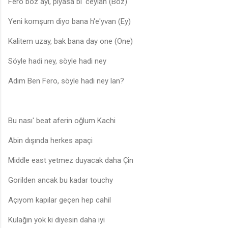
Fero boz ayı, piyasa bi' ceylan (Boz)
Yeni komşum diyo bana h'e'yvan (Ey)
Kalitem uzay, bak bana day one (One)
Söyle hadi ney, söyle hadi ney
Adım Ben Fero, söyle hadi ney lan?
Bu nası' beat aferin oğlum Kachi
Abin dışında herkes apaçi
Middle east yetmez duyacak daha Çin
Gorilden ancak bu kadar touchy
Açıyom kapılar geçen hep cahil
Kulağın yok ki diyesin daha iyi