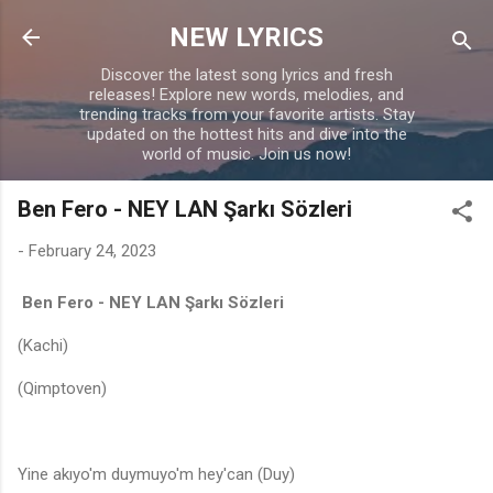
Skip to main content
NEW LYRICS
Discover the latest song lyrics and fresh
releases! Explore new words, melodies, and
trending tracks from your favorite artists. Stay
updated on the hottest hits and dive into the
world of music. Join us now!
Ben Fero - NEY LAN Şarkı Sözleri
-
February 24, 2023
Ben Fero - NEY LAN Şarkı Sözleri
(Kachi)
(Qimptoven)
Yine akıyo'm duymuyo'm hey'can (Duy)