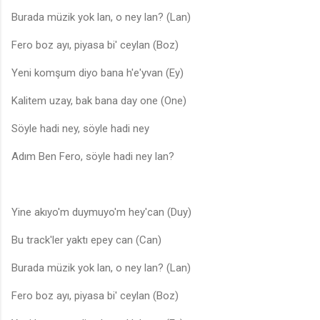
Burada müzik yok lan, o ney lan? (Lan)
Fero boz ayı, piyasa bi' ceylan (Boz)
Yeni komşum diyo bana h'e'yvan (Ey)
Kalitem uzay, bak bana day one (One)
Söyle hadi ney, söyle hadi ney
Adım Ben Fero, söyle hadi ney lan?
Yine akıyo'm duymuyo'm hey'can (Duy)
Bu track'ler yaktı epey can (Can)
Burada müzik yok lan, o ney lan? (Lan)
Fero boz ayı, piyasa bi' ceylan (Boz)