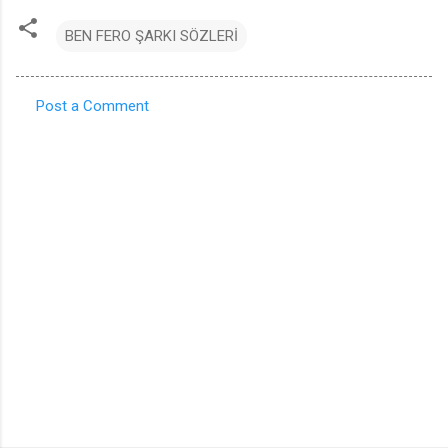
BEN FERO ŞARKI SÖZLERİ
Post a Comment
C
o
m
m
e
n
t
s