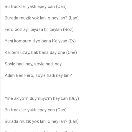
Bu track'ler yaktı epey can (Can)
Burada müzik yok lan, o ney lan? (Lan)
Fero boz ayı, piyasa bi' ceylan (Boz)
Yeni komşum diyo bana h'e'yvan (Ey)
Kalitem uzay, bak bana day one (One)
Söyle hadi ney, söyle hadi ney
Adım Ben Fero, söyle hadi ney lan?
Yine akıyo'm duymuyo'm hey'can (Duy)
Bu track'ler yaktı epey can (Can)
Burada müzik yok lan, o ney lan? (Lan)