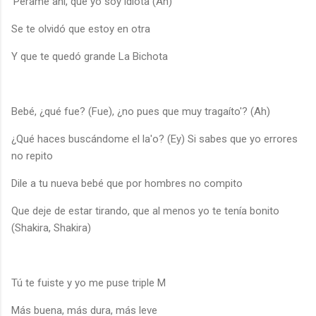
'Pérame ahí, que yo soy idiota (Ah)
Se te olvidó que estoy en otra
Y que te quedó grande La Bichota
Bebé, ¿qué fue? (Fue), ¿no pues que muy tragaíto'? (Ah)
¿Qué haces buscándome el la'o? (Ey) Si sabes que yo errores
no repito
Dile a tu nueva bebé que por hombres no compito
Que deje de estar tirando, que al menos yo te tenía bonito
(Shakira, Shakira)
Tú te fuiste y yo me puse triple M
Más buena, más dura, más leve