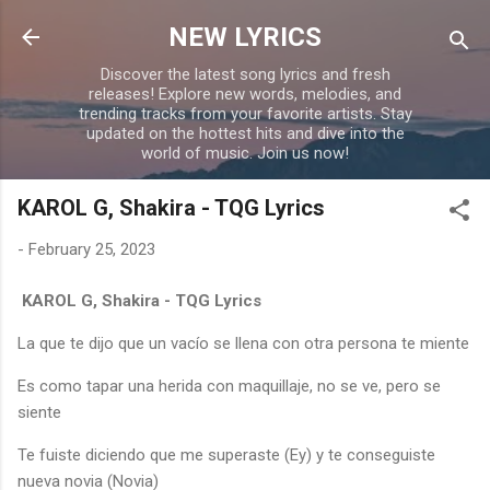
Skip to main content
NEW LYRICS
Discover the latest song lyrics and fresh
releases! Explore new words, melodies, and
trending tracks from your favorite artists. Stay
updated on the hottest hits and dive into the
world of music. Join us now!
KAROL G, Shakira - TQG Lyrics
-
February 25, 2023
KAROL G, Shakira - TQG Lyrics
La que te dijo que un vacío se llena con otra persona te miente
Es como tapar una herida con maquillaje, no se ve, pero se
siente
Te fuiste diciendo que me superaste (Ey) y te conseguiste
nueva novia (Novia)