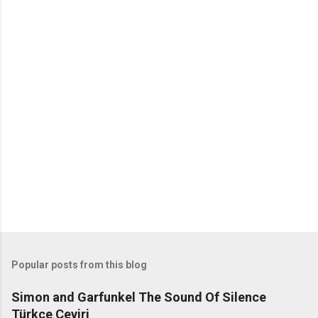
C
o
m
m
e
n
t
s
Popular posts from this blog
Simon and Garfunkel The Sound Of Silence
Türkçe Çeviri