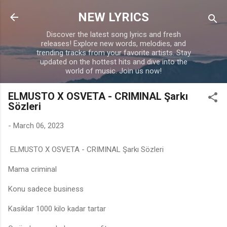
Skip to main content
NEW LYRICS
Discover the latest song lyrics and fresh
releases! Explore new words, melodies, and
trending tracks from your favorite artists. Stay
updated on the hottest hits and dive into the
world of music. Join us now!
ELMUSTO X OSVETA - CRIMINAL Şarkı
Sözleri
-
March 06, 2023
ELMUSTO X OSVETA - CRIMINAL Şarkı Sözleri
Mama criminal
Konu sadece business
Kasiklar 1000 kilo kadar tartar