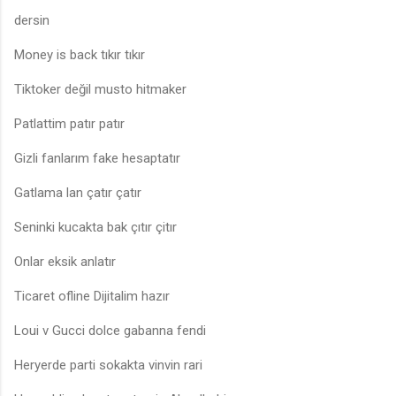
dersin
Money is back tıkır tıkır
Tiktoker değil musto hitmaker
Patlattim patır patır
Gizli fanlarım fake hesaptatır
Gatlama lan çatır çatır
Seninki kucakta bak çıtır çitır
Onlar eksik anlatır
Ticaret ofline Dijitalim hazır
Loui v Gucci dolce gabanna fendi
Heryerde parti sokakta vinvin rari