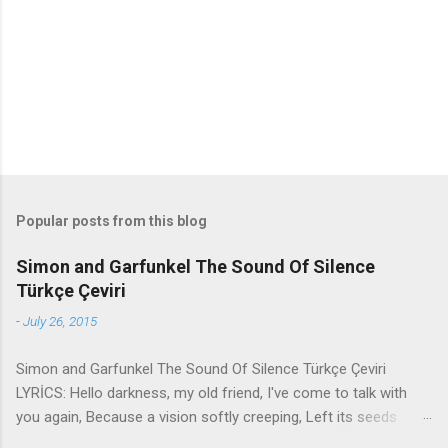
t
s
Popular posts from this blog
Simon and Garfunkel The Sound Of Silence
Türkçe Çeviri
-
July 26, 2015
Simon and Garfunkel The Sound Of Silence Türkçe Çeviri
LYRİCS: Hello darkness, my old friend, I've come to talk with
you again, Because a vision softly creeping, Left its seeds
while i was sleeping, And the vision that was planted in my