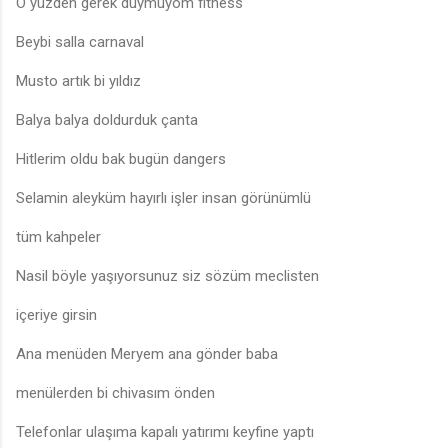
O yüzden gerek duymuyom fitness
Beybi salla carnaval
Musto artık bi yıldız
Balya balya doldurduk çanta
Hitlerim oldu bak bugün dangers
Selamin aleyküm hayırlı işler insan görünümlü
tüm kahpeler
Nasil böyle yaşıyorsunuz siz sözüm meclisten
içeriye girsin
Ana menüden Meryem ana gönder baba
menülerden bi chivasım önden
Telefonlar ulaşıma kapalı yatırımı keyfine yaptı