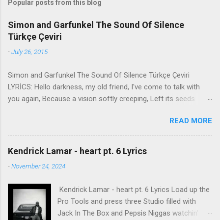
Popular posts from this blog
Simon and Garfunkel The Sound Of Silence
Türkçe Çeviri
-
July 26, 2015
Simon and Garfunkel The Sound Of Silence Türkçe Çeviri
LYRİCS: Hello darkness, my old friend, I've come to talk with
you again, Because a vision softly creeping, Left its seeds
while i was sleeping, And the vision that was planted in my
READ MORE
brain Still remains Within the sound of silence. In restless
dreams i walked alone Narrow streets of cobblestone, 'neath
the halo of a street lamp, I turned my collar to the cold and
Kendrick Lamar - heart pt. 6 Lyrics
damp When my eyes were stabbed by the flash of a neon light
-
November 24, 2024
That split the night And touched the sound of silence. And in
the naked light i saw Ten thousand people, maybe more.
Kendrick Lamar - heart pt. 6 Lyrics Load up the
People talking without speaking, People hearing without
Pro Tools and press three Studio filled with
listening, People writing songs that voices never share And no
Jack In The Box and Pepsis Niggas watchin'
one dare Disturb the sound of silence. 'fools' said i, 'you do not