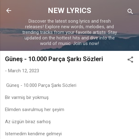
Skip to main content
NEW LYRICS
Discover the latest song lyrics and fresh
releases! Explore new words, melodies, and
trending tracks from your favorite artists. Stay
updated on the hottest hits and dive into the
world of music. Join us now!
Güneş - 10.000 Parça Şarkı Sözleri
-
March 12, 2023
Güneş - 10.000 Parça Şarkı Sözleri
Bir varmiş bir yokmuş
Elimden savrulmuş her şeyim
Az üzgün biraz sarhoş
Istemedim kendime gelmeyi