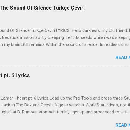
The Sound Of Silence Türkçe Çeviri
nd Of Silence Türkçe Çeviri LYRİCS: Hello darkness, my old friend, I
 Because a vision softly creeping, Left its seeds while i was sleepin
in my brain Still remains Within the sound of silence. In restless dre
 of cobblestone, 'neath the halo of a street lamp, I turned my collar
READ 
yes were stabbed by the flash of a neon light That split the night
ce. And in the naked light i saw Ten thousand people, maybe more. P
ople hearing without listening, People writing songs that voices neve
 pt. 6 Lyrics
b the sound of silence. 'fools' said i, 'you do not know Silence like 
s that i might teach you, Take my arms that i might reach to you.' 
 fell, An...
Lamar - heart pt. 6 Lyrics Load up the Pro Tools and press three St
th Jack In The Box and Pepsis Niggas watchin' WorldStar videos, not t
ghin' at B. Pumper, stomach turnin', I get up and proceeded to write
 Ab-Soul in the corner mumblin' raps, fumblin' packs of Black & Mild
READ 
 kush 'til he cracked a smile His words legendary, wishin' I could rhym