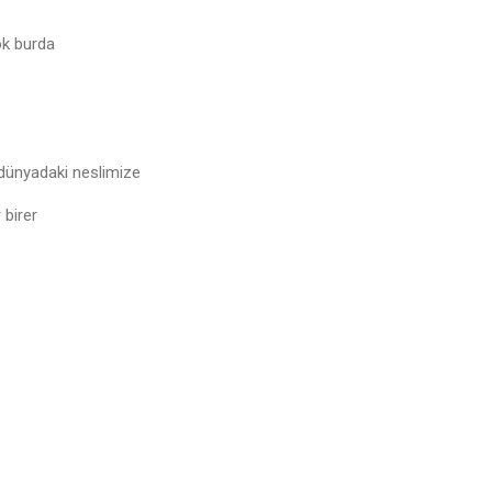
ok burda
 dünyadaki neslimize
 birer