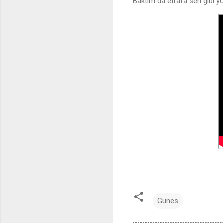
Baktım da etrafa sen gibi y
Gunes