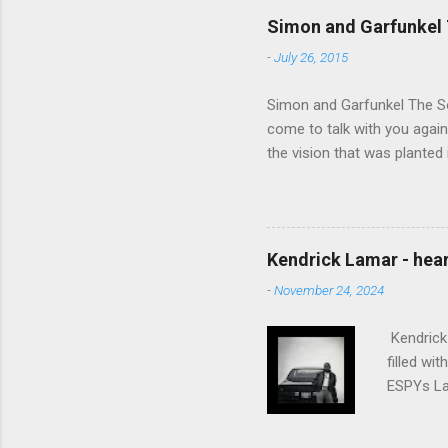
Simon and Garfunkel 
-
July 26, 2015
Simon and Garfunkel The Sou
come to talk with you again,
the vision that was planted 
walked alone Narrow streets
the cold and damp When my e
touched the sound of silen
talking without speaking, Pe
Kendrick Lamar - heart
share And no one dare Distur
-
November 24, 2024
cancer grows. Hear my word
words like silent as raindrops
Kendrick 
filled wi
ESPYs Lau
somethin'
Crumblin'