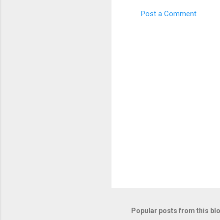
Post a Comment
C
o
m
m
e
n
t
s
Popular posts from this bl