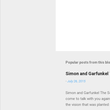
n
t
s
Popular posts from this bl
Simon and Garfunkel 
-
July 26, 2015
Simon and Garfunkel The Sou
come to talk with you again,
the vision that was planted 