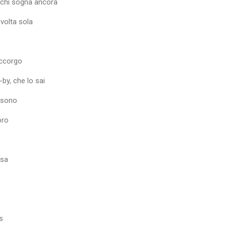
r chi sogna ancora
volta sola
accorgo
by, che lo sai
i sono
oro
ssa
s