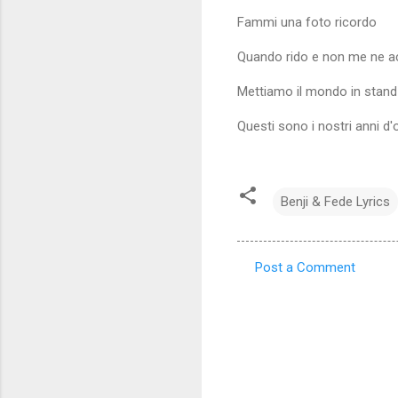
Fammi una foto ricordo
Quando rido e non me ne 
Mettiamo il mondo in stand-
Questi sono i nostri anni d'
Benji & Fede Lyrics
Post a Comment
C
o
m
m
e