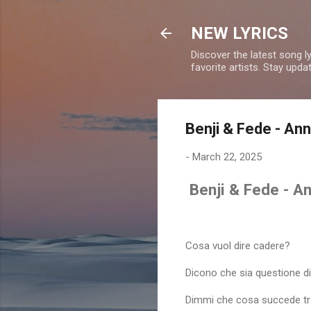
NEW LYRICS
Discover the latest song l
favorite artists. Stay upd
Benji & Fede - Ann
-
March 22, 2025
Benji & Fede - An
Cosa vuol dire cadere?
Dicono che sia questione di e
Dimmi che cosa succede tr