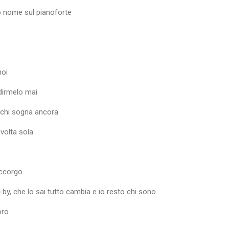
uo nome sul pianoforte
noi
dirmelo mai
r chi sogna ancora
volta sola
accorgo
by, che lo sai tutto cambia e io resto chi sono
oro