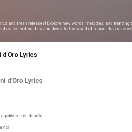
Skip to main content
yrics and fresh releases! Explore new words, melodies, and trending
ated on the hottest hits and dive into the world of music. Join us now
i d'Oro Lyrics
ni d'Oro Lyrics
quilibrio e di stabilità
a noi