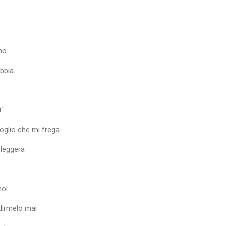
no
bbia
i"
glio che mi frega
 leggera
noi
dirmelo mai