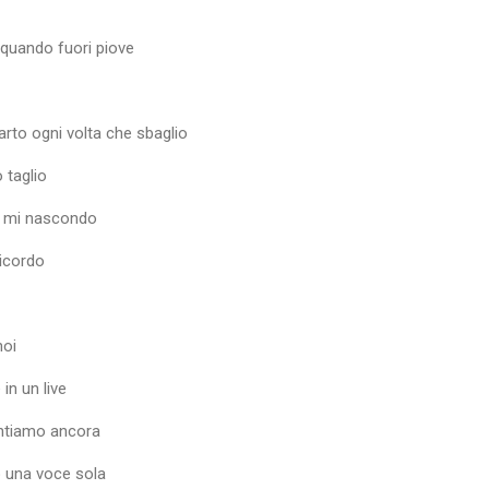
 quando fuori piove
arto ogni volta che sbaglio
 taglio
n mi nascondo
ricordo
noi
in un live
ntiamo ancora
 una voce sola