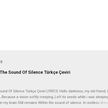
og
The Sound Of Silence Türkçe Çeviri
nd Of Silence Türkçe Çeviri LYRİCS: Hello darkness, my old friend, I
 Because a vision softly creeping, Left its seeds while i was sleepin
in my brain Still remains Within the sound of silence. In restless dre