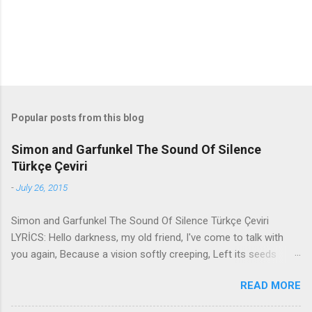
Popular posts from this blog
Simon and Garfunkel The Sound Of Silence
Türkçe Çeviri
-
July 26, 2015
Simon and Garfunkel The Sound Of Silence Türkçe Çeviri
LYRİCS: Hello darkness, my old friend, I've come to talk with
you again, Because a vision softly creeping, Left its seeds
while i was sleeping, And the vision that was planted in my
READ MORE
brain Still remains Within the sound of silence. In restless
dreams i walked alone Narrow streets of cobblestone, 'neath