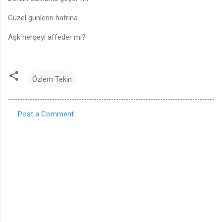
Güzel günlerin hatrına
Aşk herşeyi affeder mi?
Özlem Tekin
Post a Comment
C
o
m
m
e
n
t
s