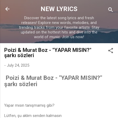
Skip to main content
NEW LYRICS
Discover the latest song lyrics and fresh
releases! Explore new words, melodies, and
trending tracks from your favorite artists. Stay
updated on the hottest hits and dive into the
world of music. Join us now!
Poizi & Murat Boz - "YAPAR MISIN?"
şarkı sözleri
-
July 24, 2025
Poizi & Murat Boz - "YAPAR MISIN?"
şarkı sözleri
Yapar mısın tanışmamış gibi?
Lütfen, şu aklım senden kalmasın