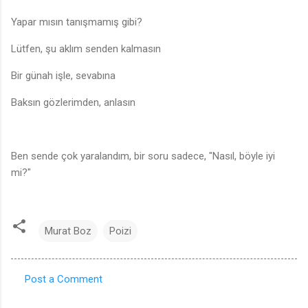
Yapar mısın tanışmamış gibi?
Lütfen, şu aklım senden kalmasın
Bir günah işle, sevabına
Baksın gözlerimden, anlasın
Ben sende çok yaralandım, bir soru sadece, "Nasıl, böyle iyi
mi?"
Murat Boz
Poizi
Post a Comment
C