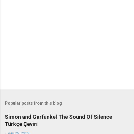
o
m
m
e
n
t
s
Popular posts from this blog
Simon and Garfunkel The Sound Of Silence
Türkçe Çeviri
-
July 26, 2015