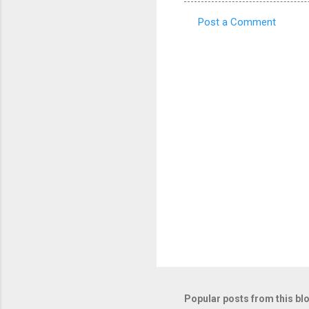
Post a Comment
C
o
m
m
e
n
t
s
Popular posts from this bl