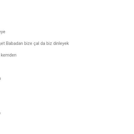
seye
şet Babadan bize çal da biz dinleyek
i kemden
n
O