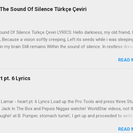
The Sound Of Silence Türkçe Çeviri
nd Of Silence Türkçe Çeviri LYRİCS: Hello darkness, my old friend, I
 Because a vision softly creeping, Left its seeds while i was sleepin
in my brain Still remains Within the sound of silence. In restless dre
 of cobblestone, 'neath the halo of a street lamp, I turned my collar
READ 
yes were stabbed by the flash of a neon light That split the night
ce. And in the naked light i saw Ten thousand people, maybe more. P
ople hearing without listening, People writing songs that voices neve
 pt. 6 Lyrics
b the sound of silence. 'fools' said i, 'you do not know Silence like 
s that i might teach you, Take my arms that i might reach to you.' 
 fell, An...
Lamar - heart pt. 6 Lyrics Load up the Pro Tools and press three St
th Jack In The Box and Pepsis Niggas watchin' WorldStar videos, not t
ghin' at B. Pumper, stomach turnin', I get up and proceeded to write
 Ab-Soul in the corner mumblin' raps, fumblin' packs of Black & Mild
READ 
 kush 'til he cracked a smile His words legendary, wishin' I could rhym