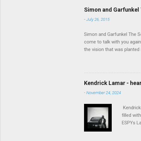
Simon and Garfunkel 
-
July 26, 2015
Simon and Garfunkel The Sou
come to talk with you again,
the vision that was planted 
walked alone Narrow streets
the cold and damp When my e
touched the sound of silen
talking without speaking, Pe
Kendrick Lamar - heart
share And no one dare Distur
-
November 24, 2024
cancer grows. Hear my word
words like silent as raindrops
Kendrick 
filled wi
ESPYs Lau
somethin'
Crumblin'