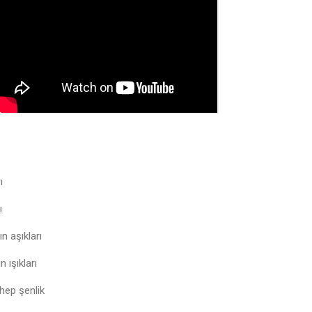
ı
ı
 aşıkları
 ışıkları
 hep şenlik