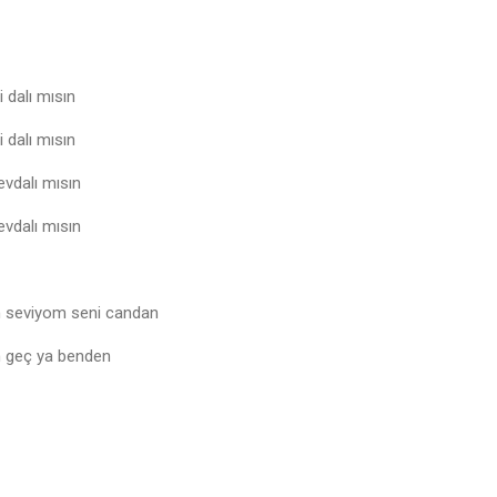
 dalı mısın
 dalı mısın
evdalı mısın
evdalı mısın
 seviyom seni candan
n geç ya benden