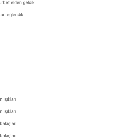
rbet elden geldik
aman eğlendik
k
z
ışıkları
ışıkları
bakışları
bakışları