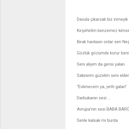
Davula çıkarsak biz inmeyik
Kırşehirlim benzemez kim
Bırak havlasın onlar sen Ne
Gözlük gözümde korur ben
Seni alıyım da gerisi yalan
Sakınırım güzelim seni elde
“Evlenecem ya, yetti galan”
Darbukanın sesi …
Avrupa’nın sesi BABA BAR
Senle kalsak mı burda