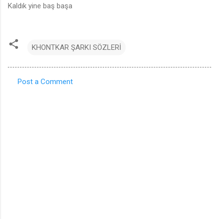
Kaldık yine baş başa
KHONTKAR ŞARKI SÖZLERİ
Post a Comment
C
o
m
m
e
n
t
s