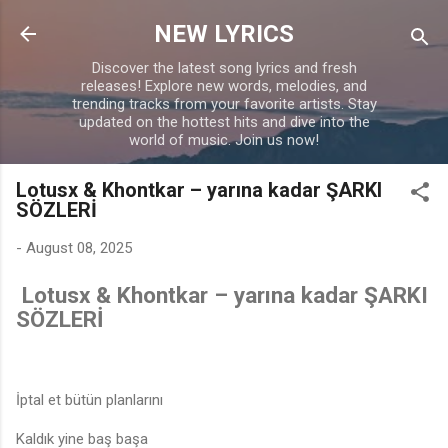
Skip to main content
NEW LYRICS
Discover the latest song lyrics and fresh
releases! Explore new words, melodies, and
trending tracks from your favorite artists. Stay
updated on the hottest hits and dive into the
world of music. Join us now!
Lotusx & Khontkar – yarına kadar ŞARKI
SÖZLERİ
-
August 08, 2025
Lotusx & Khontkar – yarına kadar ŞARKI
SÖZLERİ
İptal et bütün planlarını
Kaldık yine baş başa