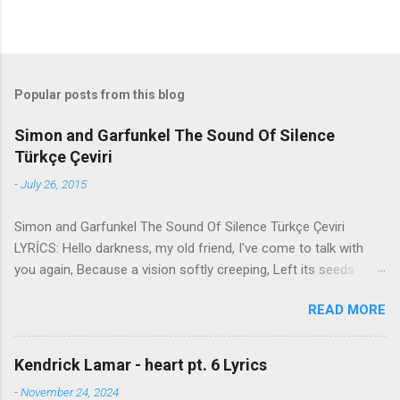
Popular posts from this blog
Simon and Garfunkel The Sound Of Silence
Türkçe Çeviri
-
July 26, 2015
Simon and Garfunkel The Sound Of Silence Türkçe Çeviri
LYRİCS: Hello darkness, my old friend, I've come to talk with
you again, Because a vision softly creeping, Left its seeds
while i was sleeping, And the vision that was planted in my
READ MORE
brain Still remains Within the sound of silence. In restless
dreams i walked alone Narrow streets of cobblestone, 'neath
the halo of a street lamp, I turned my collar to the cold and
Kendrick Lamar - heart pt. 6 Lyrics
damp When my eyes were stabbed by the flash of a neon light
-
November 24, 2024
That split the night And touched the sound of silence. And in