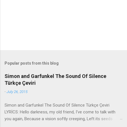
t
s
Popular posts from this blog
Simon and Garfunkel The Sound Of Silence
Türkçe Çeviri
-
July 26, 2015
Simon and Garfunkel The Sound Of Silence Türkçe Çeviri
LYRİCS: Hello darkness, my old friend, I've come to talk with
you again, Because a vision softly creeping, Left its seeds
while i was sleeping, And the vision that was planted in my