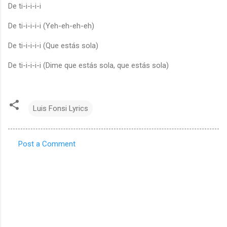
De ti-i-i-i-i
De ti-i-i-i-i (Yeh-eh-eh-eh)
De ti-i-i-i-i (Que estás sola)
De ti-i-i-i-i (Dime que estás sola, que estás sola)
Luis Fonsi Lyrics
Post a Comment
C
o
m
m
e
n