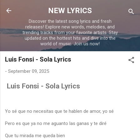
Skip to main content
NEW LYRICS
Discover the latest song lyrics and fresh
releases! Explore new words, melodies, and
trending tracks from your favorite artists. Stay
updated on the hottest hits and dive into the
world of music. Join us now!
Luis Fonsi - Sola Lyrics
-
September 09, 2025
Luis Fonsi - Sola Lyrics
Yo sé que no necesitas que te hablen de amor, yo sé
Pero es que ya no me aguanto las ganas y te diré
Que tu mirada me queda bien