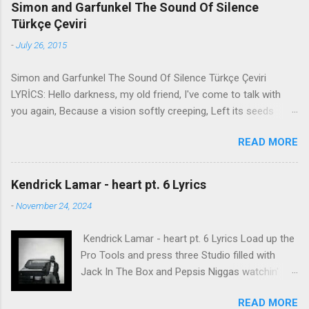
Simon and Garfunkel The Sound Of Silence
Türkçe Çeviri
-
July 26, 2015
Simon and Garfunkel The Sound Of Silence Türkçe Çeviri
LYRİCS: Hello darkness, my old friend, I've come to talk with
you again, Because a vision softly creeping, Left its seeds
while i was sleeping, And the vision that was planted in my
READ MORE
brain Still remains Within the sound of silence. In restless
dreams i walked alone Narrow streets of cobblestone, 'neath
the halo of a street lamp, I turned my collar to the cold and
Kendrick Lamar - heart pt. 6 Lyrics
damp When my eyes were stabbed by the flash of a neon light
-
November 24, 2024
That split the night And touched the sound of silence. And in
the naked light i saw Ten thousand people, maybe more.
Kendrick Lamar - heart pt. 6 Lyrics Load up the
People talking without speaking, People hearing without
Pro Tools and press three Studio filled with
listening, People writing songs that voices never share And no
Jack In The Box and Pepsis Niggas watchin'
one dare Disturb the sound of silence. 'fools' said i, 'you do not
WorldStar videos, not the ESPYs Laughin' at B.
know Silence like a cancer grows. Hear my words that i might
READ MORE
Pumper, stomach turnin', I get up and