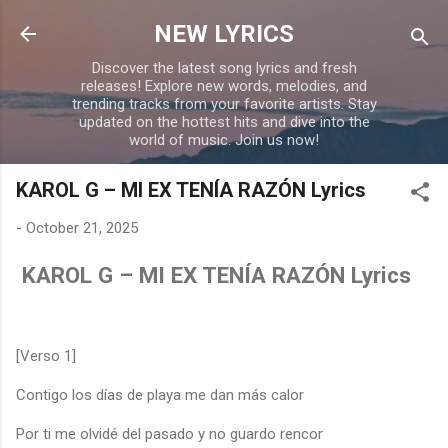
Skip to main content
NEW LYRICS
Discover the latest song lyrics and fresh
releases! Explore new words, melodies, and
trending tracks from your favorite artists. Stay
updated on the hottest hits and dive into the
world of music. Join us now!
KAROL G – MI EX TENÍA RAZÓN Lyrics
-
October 21, 2025
KAROL G – MI EX TENÍA RAZÓN Lyrics
[Verso 1]
Contigo los días de playa me dan más calor
Por ti me olvidé del pasado y no guardo rencor