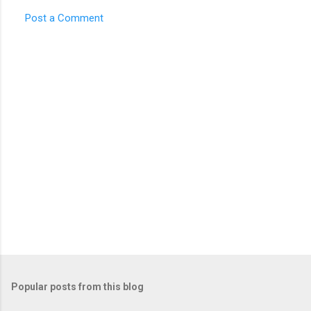
Post a Comment
C
o
m
m
e
n
t
s
Popular posts from this blog