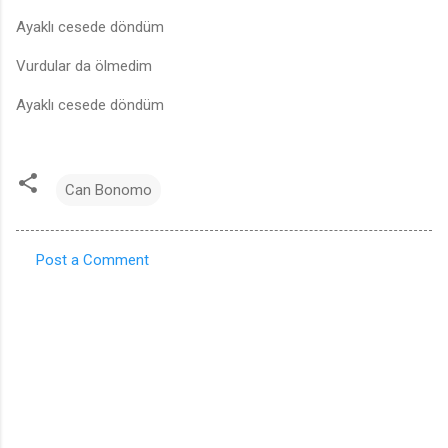
Ayaklı cesede döndüm
Vurdular da ölmedim
Ayaklı cesede döndüm
Can Bonomo
Post a Comment
C
o
m
m
e
n