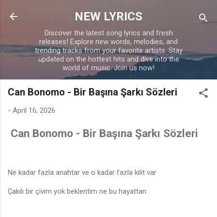
Skip to main content
NEW LYRICS
Discover the latest song lyrics and fresh
releases! Explore new words, melodies, and
trending tracks from your favorite artists. Stay
updated on the hottest hits and dive into the
world of music. Join us now!
Can Bonomo - Bir Başına Şarkı Sözleri
-
April 16, 2026
Can Bonomo - Bir Başına Şarkı Sözleri
Ne kadar fazla anahtar ve o kadar fazla kilit var
Çakılı bir çivim yok beklentim ne bu hayattan