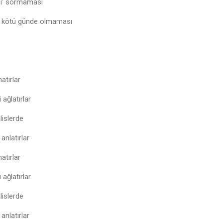
bi' sormaması
n kötü günde olmaması
hatırlar
ağlatırlar
lislerde
anlatırlar
hatırlar
ağlatırlar
lislerde
anlatırlar