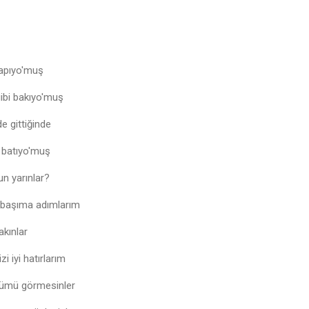
yapıyo'muş
ibi bakıyo'muş
e gittiğinde
a batıyo'muş
un yarınlar?
k başıma adımlarım
akınlar
zi iyi hatırlarım
ğümü görmesinler