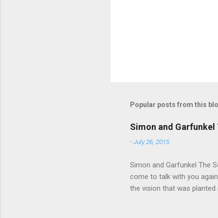
t
s
Popular posts from this bl
Simon and Garfunkel 
-
July 26, 2015
Simon and Garfunkel The Sou
come to talk with you again,
the vision that was planted 
walked alone Narrow streets
the cold and damp When my e