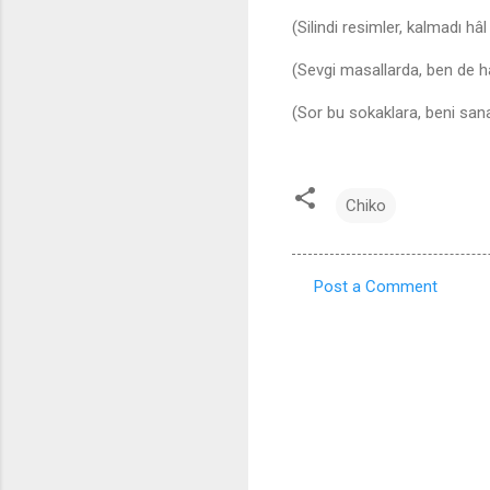
(Silindi resimler, kalmadı hâl 
(Sevgi masallarda, ben de ha
(Sor bu sokaklara, beni sana
Chiko
Post a Comment
C
o
m
m
e
n