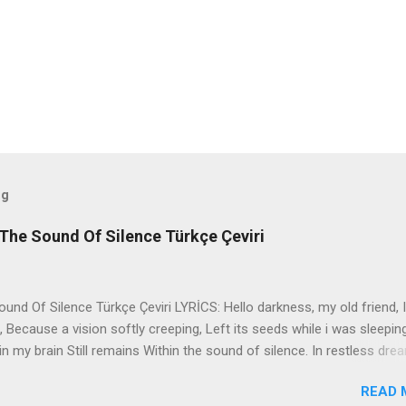
og
The Sound Of Silence Türkçe Çeviri
nd Of Silence Türkçe Çeviri LYRİCS: Hello darkness, my old friend, I
 Because a vision softly creeping, Left its seeds while i was sleepin
in my brain Still remains Within the sound of silence. In restless dre
 of cobblestone, 'neath the halo of a street lamp, I turned my collar
READ 
yes were stabbed by the flash of a neon light That split the night