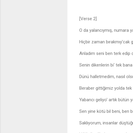
[Verse 2]
O da yalancıymış, numara 
Hiçbir zaman bırakmıy'cak g
Anladım seni ben terk edip d
Senin dikenlerin bi' tek ban
Dünü halletmedim, nasıl ols
Beraber gittiğimiz yolda te
Yabancı geliyo' artık bütün y
Sen yine kötü bil beni, ben bi
Saklıyorum, insanlar düştü