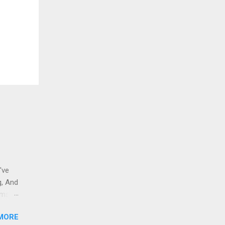
've
g, And
ams i
 to
MORE
 And