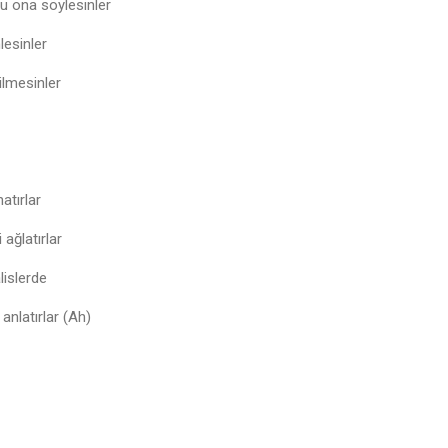
u ona söylesinler
lesinler
bilmesinler
hatırlar
ağlatırlar
lislerde
anlatırlar (Ah)