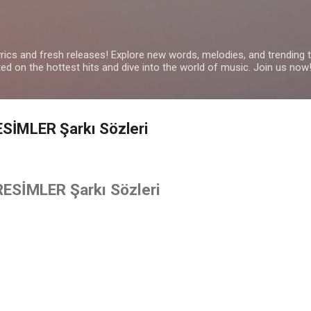
Skip to main content
yrics and fresh releases! Explore new words, melodies, and trending
ated on the hottest hits and dive into the world of music. Join us now
ESİMLER Şarkı Sözleri
RESİMLER Şarkı Sözleri