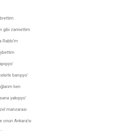
abrettim
m gibi zannettim
ya Rabbi'm
aybettim
apışıyo'
lerle barışıyo'
 ağlarım ben
ana yakışıyo'
üzel manzarası
de onun Ankara'sı