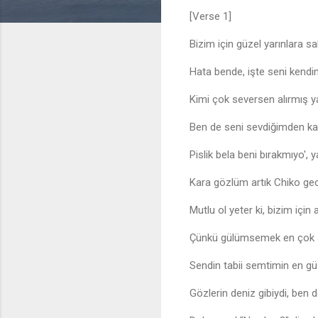
[Verse 1]
Bizim için güzel yarınlara s
Hata bende, işte seni kendi
Kimi çok seversen alırmış 
Ben de seni sevdiğimden k
Pislik bela beni bırakmıyo', y
Kara gözlüm artık Chiko gece
Mutlu ol yeter ki, bizim için
Çünkü gülümsemek en çok s
Sendin tabii semtimin en g
Gözlerin deniz gibiydi, ben 