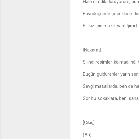
Hâlâ dimdik duruyorum, bun
Büyüdüğünde çocukların din
Bi' kız için müzik yaptığımı 
[Nakarat]
Silindi resimler, kalmadı hâl 
Bugün güldürenler yarın seni 
Sevgi masallarda, ben de ha
Sor bu sokaklara, beni sana 
[Çıkış]
(Ah)