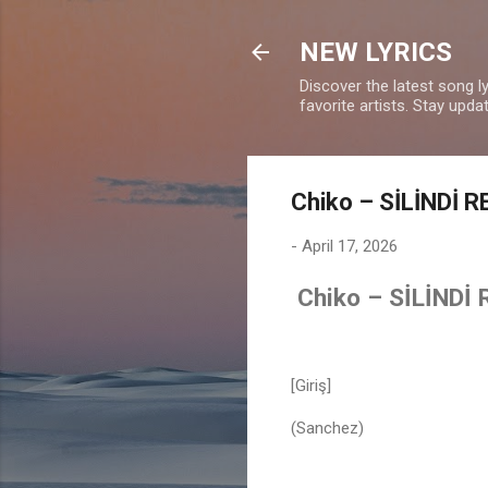
NEW LYRICS
Discover the latest song l
favorite artists. Stay upd
Chiko – SİLİNDİ R
-
April 17, 2026
Chiko – SİLİNDİ 
[Giriş]
(Sanchez)