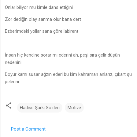
Onlar biliyor mu kimle dans ettiğini
Zor dediğin olay sanma olur bana dert
Ezberimdeki yollar sana göre labirent
İnsan hiç kendine sorar mı ederini ah, peşi sıra gelir düşün
nedenini
Doyur karnı susar ağzın ederi bu kim kahraman anlarız, çıkart şu
pelerini
Hadise Şarkı Sözleri
Motive
Post a Comment
C