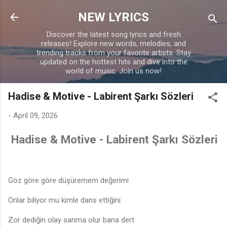
Skip to main content
NEW LYRICS
Discover the latest song lyrics and fresh
releases! Explore new words, melodies, and
trending tracks from your favorite artists. Stay
updated on the hottest hits and dive into the
world of music. Join us now!
Hadise & Motive - Labirent Şarkı Sözleri
-
April 09, 2026
Hadise & Motive - Labirent Şarkı Sözleri
Göz göre göre düşüremem değerimi
Onlar biliyor mu kimle dans ettiğini
Zor dediğin olay sanma olur bana dert