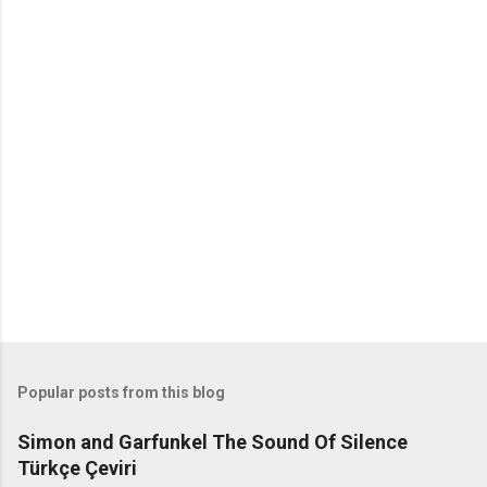
o
m
m
e
n
t
s
Popular posts from this blog
Simon and Garfunkel The Sound Of Silence
Türkçe Çeviri