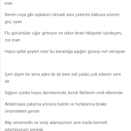
inan
Benim rüya gibi aşklarım olmadı seni çekerim kâbusa isterim
geç uyan
Flu görüntüler uğur getiriyor ve rekor kıran hikâyeler içindeyim,
zor inan
Hepsi ışıltılı şeyleri ister bu karanlığa aşığım güneşi net olmayan
İçim dışım bir ama adım iki de beni sal çünkü yok ederim seni
de
Sığıyor çünkü hepsi derinlerimde, kendi fikirlerim eridi ellerimde
Anlatmaya çalışma yönünü belirle ve hızlanınca bırakır
önümdekini geride
Alıp veremedin ve verip alamıyorum yine inada binmek
istemiyorum seninle