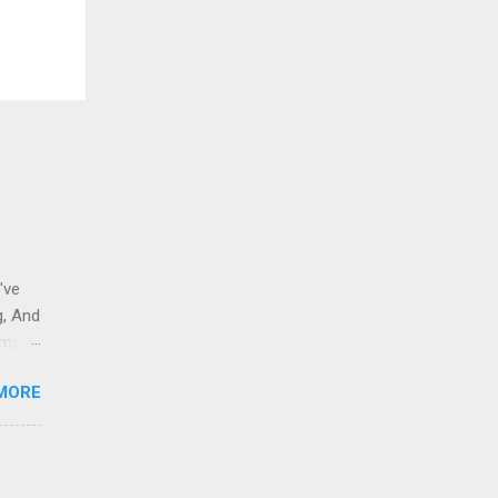
've
g, And
ams i
 to
MORE
 And
eople
r
a