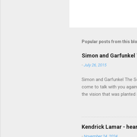
Popular posts from this bl
Simon and Garfunkel 
-
July 26, 2015
Simon and Garfunkel The Sou
come to talk with you again,
the vision that was planted 
walked alone Narrow streets
the cold and damp When my e
touched the sound of silen
talking without speaking, Pe
Kendrick Lamar - heart
share And no one dare Distur
-
November 24, 2024