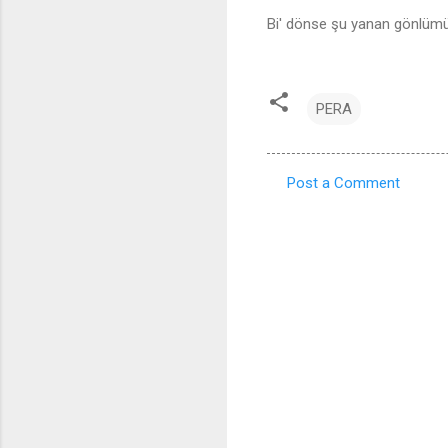
Bi' dönse şu yanan gönlümü
PERA
Post a Comment
C
o
m
m
e
n
t
s