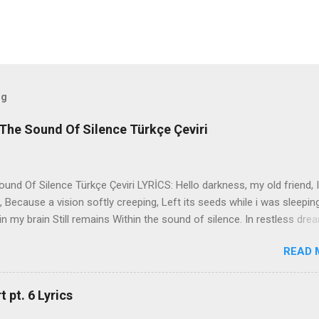
og
The Sound Of Silence Türkçe Çeviri
nd Of Silence Türkçe Çeviri LYRİCS: Hello darkness, my old friend, I
 Because a vision softly creeping, Left its seeds while i was sleepin
in my brain Still remains Within the sound of silence. In restless dre
 of cobblestone, 'neath the halo of a street lamp, I turned my collar
READ 
yes were stabbed by the flash of a neon light That split the night
ce. And in the naked light i saw Ten thousand people, maybe more. P
ople hearing without listening, People writing songs that voices neve
 pt. 6 Lyrics
b the sound of silence. 'fools' said i, 'you do not know Silence like 