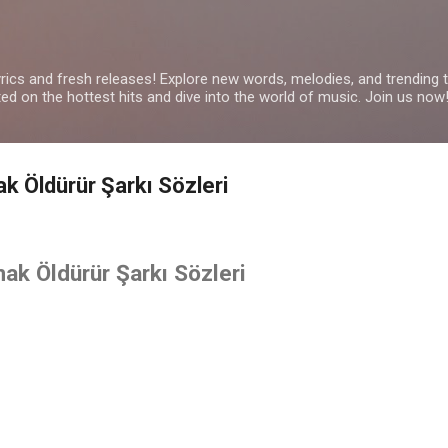
Skip to main content
yrics and fresh releases! Explore new words, melodies, and trending
ated on the hottest hits and dive into the world of music. Join us now
k Öldürür Şarkı Sözleri
ak Öldürür Şarkı Sözleri