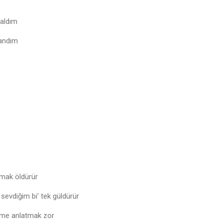
aldım
yandım
lmak öldürür
 sevdiğim bi' tek güldürür
ime anlatmak zor