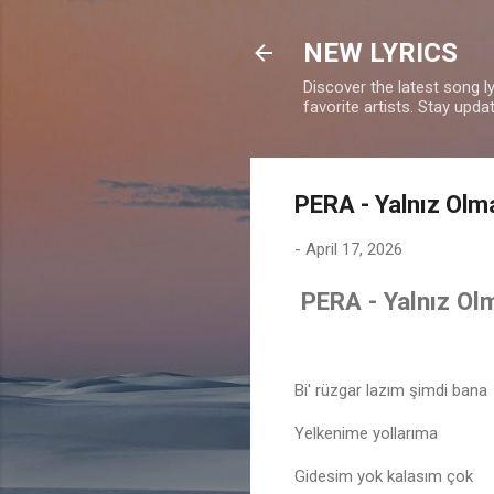
NEW LYRICS
Discover the latest song l
favorite artists. Stay upd
PERA - Yalnız Olma
-
April 17, 2026
PERA - Yalnız Olm
Bi' rüzgar lazım şimdi bana
Yelkenime yollarıma
Gidesim yok kalasım çok