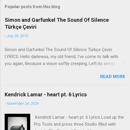
Popular posts from this blog
Simon and Garfunkel The Sound Of Silence
Türkçe Çeviri
-
July 26, 2015
Simon and Garfunkel The Sound Of Silence Türkçe Çeviri
LYRİCS: Hello darkness, my old friend, I've come to talk with
you again, Because a vision softly creeping, Left its seeds
while i was sleeping, And the vision that was planted in my
READ MORE
brain Still remains Within the sound of silence. In restless
dreams i walked alone Narrow streets of cobblestone, 'neath
the halo of a street lamp, I turned my collar to the cold and
Kendrick Lamar - heart pt. 6 Lyrics
damp When my eyes were stabbed by the flash of a neon light
-
November 24, 2024
That split the night And touched the sound of silence. And in
the naked light i saw Ten thousand people, maybe more.
Kendrick Lamar - heart pt. 6 Lyrics Load up the
People talking without speaking, People hearing without
Pro Tools and press three Studio filled with
listening, People writing songs that voices never share And no