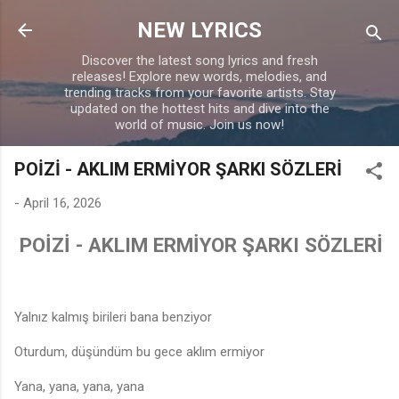
Skip to main content
NEW LYRICS
Discover the latest song lyrics and fresh
releases! Explore new words, melodies, and
trending tracks from your favorite artists. Stay
updated on the hottest hits and dive into the
world of music. Join us now!
POİZİ - AKLIM ERMİYOR ŞARKI SÖZLERİ
-
April 16, 2026
POİZİ - AKLIM ERMİYOR ŞARKI SÖZLERİ
Yalnız kalmış birileri bana benziyor
Oturdum, düşündüm bu gece aklım ermiyor
Yana, yana, yana, yana