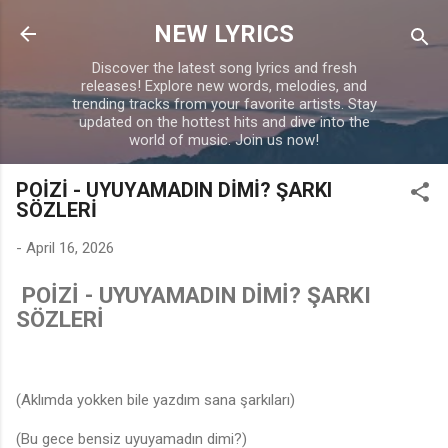
Skip to main content
NEW LYRICS
Discover the latest song lyrics and fresh
releases! Explore new words, melodies, and
trending tracks from your favorite artists. Stay
updated on the hottest hits and dive into the
world of music. Join us now!
POİZİ - UYUYAMADIN DİMİ? ŞARKI
SÖZLERİ
-
April 16, 2026
POİZİ - UYUYAMADIN DİMİ? ŞARKI
SÖZLERİ
(Aklımda yokken bile yazdım sana şarkıları)
(Bu gece bensiz uyuyamadın dimi?)