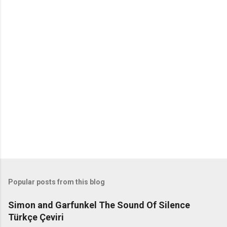
o
m
m
e
n
t
s
Popular posts from this blog
Simon and Garfunkel The Sound Of Silence
Türkçe Çeviri