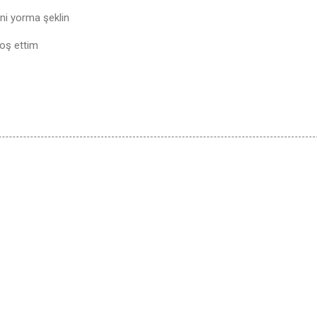
eni yorma şeklin
hoş ettim