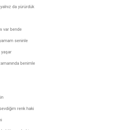
yalnız da yürürdük
nı var bende
ayamam seninle
ni yaşar
 zamanında benimle
in
sevdiğim renk haki
hi