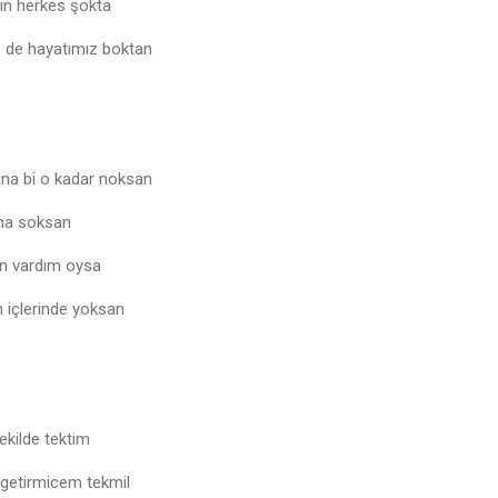
kin herkes şokta
e de hayatımız boktan
na bi o kadar noksan
ana soksan
en vardım oysa
 içlerinde yoksan
ekilde tektim
 getirmicem tekmil