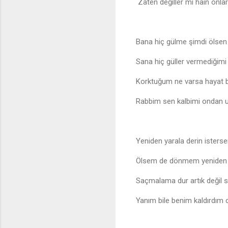
Zaten değiller mi hain onlar 
Bana hiç gülme şimdi ölse
Sana hiç güller vermediğim
Korktuğum ne varsa hayat b
Rabbim sen kalbimi ondan 
Yeniden yarala derin isterse
Ölsem de dönmem yeniden
Saçmalama dur artık değil s
Yanım bile benim kaldırdım