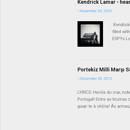
Kendrick Lamar - heart
share And no one dare Distur
-
November 24, 2024
cancer grows. Hear my word
words like silent as raindrops
Kendrick 
filled wi
ESPYs Lau
somethin'
Crumblin'
him Studi
get Jay 
Portekiz Milli Marşı S
know Was 
-
December 30, 2015
still, I 
math, if 
LYRİCS: Heróis do mar, nob
remained 
Portugal! Entre as brumas 
us, bless
guiar-te à vitória! Às arma
lutar! Contra os canhões ma
ölümsüz millet, Tekrar yüks
büyük atalarımızın, Sesini h