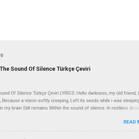
og
The Sound Of Silence Türkçe Çeviri
nd Of Silence Türkçe Çeviri LYRİCS: Hello darkness, my old friend, I
 Because a vision softly creeping, Left its seeds while i was sleepin
in my brain Still remains Within the sound of silence. In restless dre
 of cobblestone, 'neath the halo of a street lamp, I turned my collar
READ 
yes were stabbed by the flash of a neon light That split the night
ce. And in the naked light i saw Ten thousand people, maybe more. P
ople hearing without listening, People writing songs that voices neve