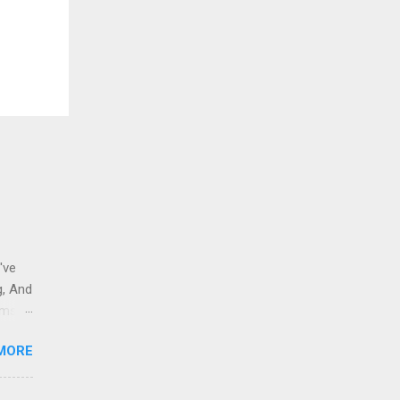
've
g, And
ams i
 to
MORE
 And
eople
r