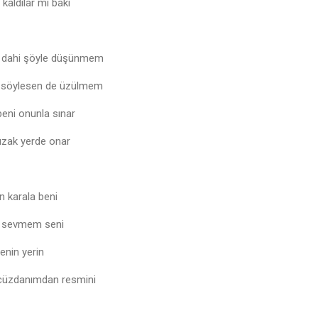
kaldılar mı baki
n dahi şöyle düşünmem
i söylesen de üzülmem
eni onunla sınar
uzak yerde onar
n karala beni
 sevmem seni
enin yerin
 cüzdanımdan resmini