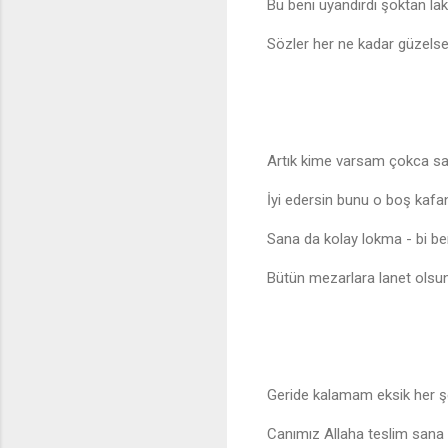
Bu beni uyandırdı şoktan la
Sözler her ne kadar güzels
Artık kime varsam çokca sa
İyi edersin bunu o boş kaf
Sana da kolay lokma - bi b
Bütün mezarlara lanet olsun
Geride kalamam eksik her ş
Canımız Allaha teslim sana