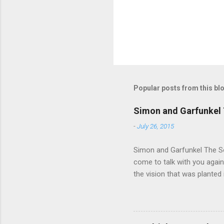
Popular posts from this bl
Simon and Garfunkel 
-
July 26, 2015
Simon and Garfunkel The Sou
come to talk with you again,
the vision that was planted 
walked alone Narrow streets
the cold and damp When my e
touched the sound of silen
talking without speaking, Pe