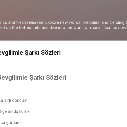
Skip to main content
yrics and fresh releases! Explore new words, melodies, and trending
ated on the hottest hits and dive into the world of music. Join us now
evgilimle Şarkı Sözleri
Sevgilimle Şarkı Sözleri
sa sırtı döndüm
çe doldu küllük
ınca gördüm