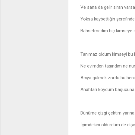
Ve sana da gelir sıran varsa
Yoksa kaybettiğin şerefinde
Bahsetmedim hiç kimseye o
Tanımaz oldum kimseyi bu be
Ne evimden taşındım ne nu
Acıya gülmek zordu bu beni g
Anahtarı koydum başucuna lak
Dünüme çizgi çektim yarına
İçimdekini öldürdüm de dışı