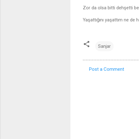
Zor da olsa bitti dehşetti b
Yaşattığını yaşattım ne de 
Sanjar
Post a Comment
C
o
m
m
e
n
t
s