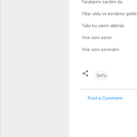
Yaralarımı sardım da
Yıllar oldu ve kendime geld
Tabii bu yarım aklımla
Yine seni sever
Yine seni severdim
Sefo
Post a Comment
C
o
m
m