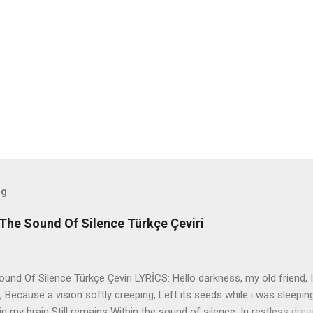
og
The Sound Of Silence Türkçe Çeviri
nd Of Silence Türkçe Çeviri LYRİCS: Hello darkness, my old friend, I
 Because a vision softly creeping, Left its seeds while i was sleepin
in my brain Still remains Within the sound of silence. In restless dre