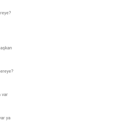
ereye?
başkan
nereye?
 var
var ya