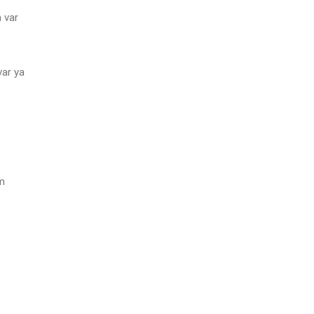
 var
var ya
im