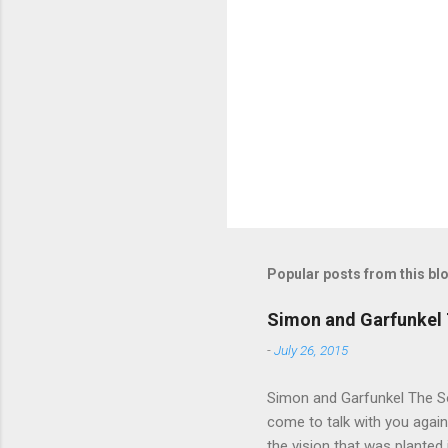
e
n
t
s
Popular posts from this bl
Simon and Garfunkel 
-
July 26, 2015
Simon and Garfunkel The Sou
come to talk with you again,
the vision that was planted 