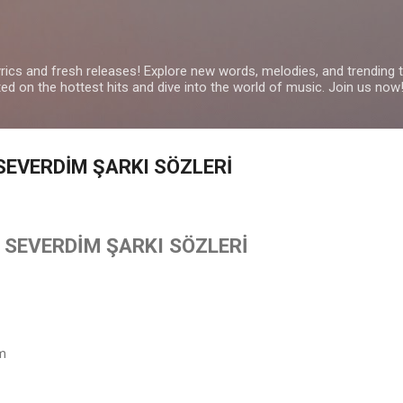
Skip to main content
yrics and fresh releases! Explore new words, melodies, and trending
ated on the hottest hits and dive into the world of music. Join us now
 SEVERDİM ŞARKI SÖZLERİ
İ SEVERDİM ŞARKI SÖZLERİ
im