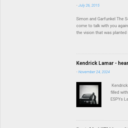
-
July 26, 2015
Simon and Garfunkel The Sou
come to talk with you again,
the vision that was planted 
walked alone Narrow streets
the cold and damp When my e
touched the sound of silen
talking without speaking, Pe
Kendrick Lamar - heart
share And no one dare Distur
-
November 24, 2024
cancer grows. Hear my word
words like silent as raindrops
Kendrick 
filled wi
ESPYs Lau
somethin'
Crumblin'
him Studi
get Jay 