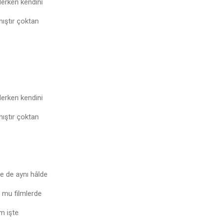
lerken kendini
mıştır çoktan
lerken kendini
mıştır çoktan
e de aynı hâlde
 mu filmlerde
m işte