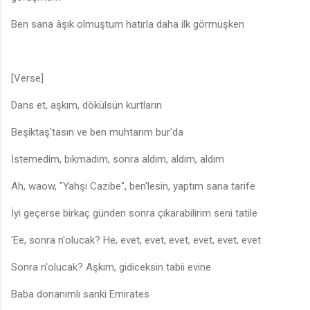
Ben sana âşık olmuştum hatırla daha ilk görmüşken
[Verse]
Dans et, aşkım, dökülsün kurtların
Beşiktaş'tasın ve ben muhtarım bur'da
İstemedim, bıkmadım, sonra aldım, aldım, aldım
Ah, waow, "Yahşi Cazibe", ben'lesin, yaptım sana tarife
İyi geçerse birkaç günden sonra çıkarabilirim seni tatile
'Ee, sonra n'olucak? He, evet, evet, evet, evet, evet, evet
Sonra n'olucak? Aşkım, gidiceksin tabii evine
Baba donanımlı sanki Emirates