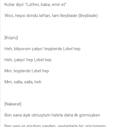
Kızlar diyo' ''Lütfen, baba, emir et''
Woo, hepsi döndü laftan, tam Beyblade (Beyblade)
[Köprü]
Heh, biliyorum çalıyo' teyiplerde Lvbel hep
Heh, çalıyo' hep Lvbel hep
Mm, teyplerde Lvbel hep
Mm, salla, salla, heh
[Nakarat]
Ben sana âşık olmuştum hatırla daha ilk görmüşken
Ben seni iyi gördüm sandım, şeytanlarla hiç görüşmem