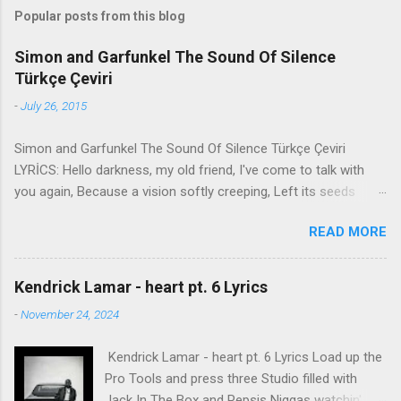
Popular posts from this blog
Simon and Garfunkel The Sound Of Silence
Türkçe Çeviri
-
July 26, 2015
Simon and Garfunkel The Sound Of Silence Türkçe Çeviri
LYRİCS: Hello darkness, my old friend, I've come to talk with
you again, Because a vision softly creeping, Left its seeds
while i was sleeping, And the vision that was planted in my
READ MORE
brain Still remains Within the sound of silence. In restless
dreams i walked alone Narrow streets of cobblestone, 'neath
the halo of a street lamp, I turned my collar to the cold and
Kendrick Lamar - heart pt. 6 Lyrics
damp When my eyes were stabbed by the flash of a neon light
-
November 24, 2024
That split the night And touched the sound of silence. And in
the naked light i saw Ten thousand people, maybe more.
Kendrick Lamar - heart pt. 6 Lyrics Load up the
People talking without speaking, People hearing without
Pro Tools and press three Studio filled with
listening, People writing songs that voices never share And no
Jack In The Box and Pepsis Niggas watchin'