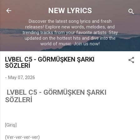
Skip to main content
NEW LYRICS
Discover the latest song lyrics and fresh
releases! Explore new words, melodies, and
trending tracks from your favorite artists. Stay
updated on the hottest hits and dive into the
world of music. Join us now!
LVBEL C5 - GÖRMÜŞKEN ŞARKI
SÖZLERİ
-
May 07, 2026
LVBEL C5 - GÖRMÜŞKEN ŞARKI
SÖZLERİ
[Giriş]
(Ver-ver-ver-ver)