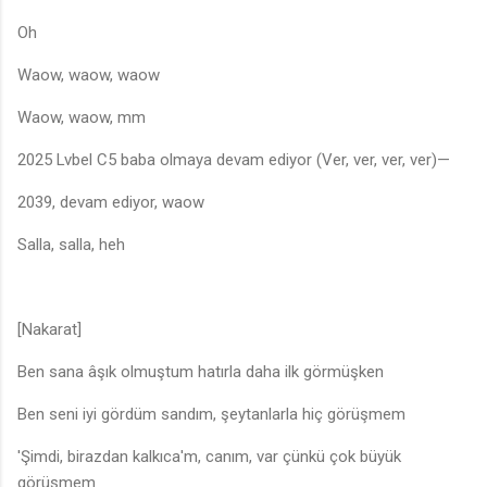
Oh
Waow, waow, waow
Waow, waow, mm
2025 Lvbel C5 baba olmaya devam ediyor (Ver, ver, ver, ver)—
2039, devam ediyor, waow
Salla, salla, heh
[Nakarat]
Ben sana âşık olmuştum hatırla daha ilk görmüşken
Ben seni iyi gördüm sandım, şeytanlarla hiç görüşmem
'Şimdi, birazdan kalkıca'm, canım, var çünkü çok büyük
görüşmem