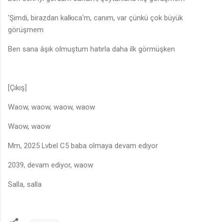
'Şimdi, birazdan kalkıca'm, canım, var çünkü çok büyük
görüşmem
Ben sana âşık olmuştum hatırla daha ilk görmüşken
[Çıkış]
Waow, waow, waow, waow
Waow, waow
Mm, 2025 Lvbel C5 baba olmaya devam ediyor
2039, devam ediyor, waow
Salla, salla