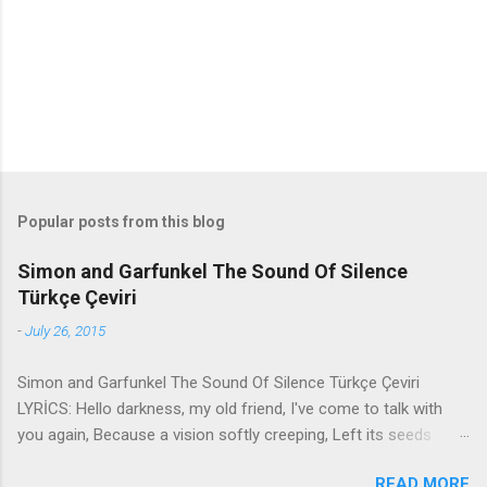
t
s
Popular posts from this blog
Simon and Garfunkel The Sound Of Silence
Türkçe Çeviri
-
July 26, 2015
Simon and Garfunkel The Sound Of Silence Türkçe Çeviri
LYRİCS: Hello darkness, my old friend, I've come to talk with
you again, Because a vision softly creeping, Left its seeds
while i was sleeping, And the vision that was planted in my
READ MORE