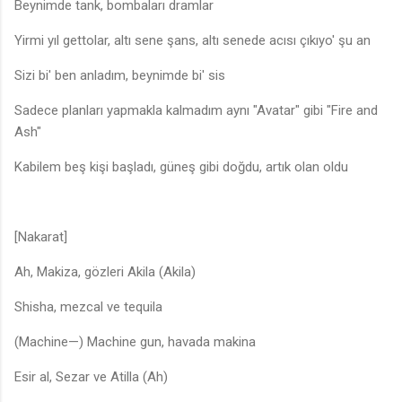
Beynimde tank, bombaları dramlar
Yirmi yıl gettolar, altı sene şans, altı senede acısı çıkıyo' şu an
Sizi bi' ben anladım, beynimde bi' sis
Sadece planları yapmakla kalmadım aynı "Avatar" gibi "Fire and
Ash"
Kabilem beş kişi başladı, güneş gibi doğdu, artık olan oldu
[Nakarat]
Ah, Makiza, gözleri Akila (Akila)
Shisha, mezcal ve tequila
(Machine—) Machine gun, havada makina
Esir al, Sezar ve Atilla (Ah)