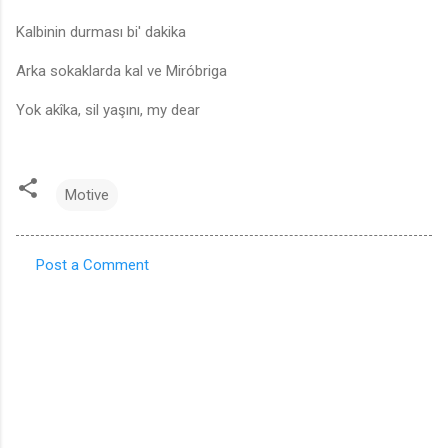
Kalbinin durması bi' dakika
Arka sokaklarda kal ve Miróbriga
Yok akîka, sil yaşını, my dear
Motive
Post a Comment
C
o
m
m
e
n