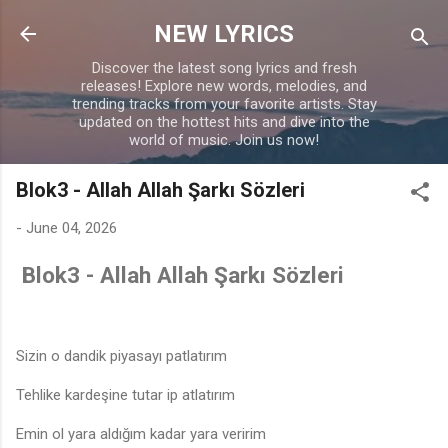
Skip to main content
NEW LYRICS
Discover the latest song lyrics and fresh
releases! Explore new words, melodies, and
trending tracks from your favorite artists. Stay
updated on the hottest hits and dive into the
world of music. Join us now!
Blok3 - Allah Allah Şarkı Sözleri
-
June 04, 2026
Blok3 - Allah Allah Şarkı Sözleri
Sizin o dandik piyasayı patlatırım
Tehlike kardeşine tutar ip atlatırım
Emin ol yara aldığım kadar yara veririm