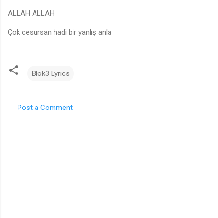
ALLAH ALLAH
Çok cesursan hadi bir yanlış anla
Blok3 Lyrics
Post a Comment
C
o
m
m
e
n
t
s