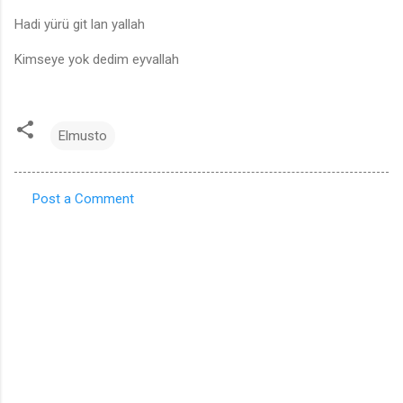
Hadi yürü git lan yallah
Kimseye yok dedim eyvallah
Elmusto
Post a Comment
C
o
m
m
e
n
t
s