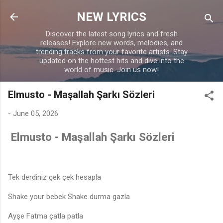
Skip to main content
NEW LYRICS
Discover the latest song lyrics and fresh
releases! Explore new words, melodies, and
trending tracks from your favorite artists. Stay
updated on the hottest hits and dive into the
world of music. Join us now!
Elmusto - Maşallah Şarkı Sözleri
-
June 05, 2026
Elmusto - Maşallah Şarkı Sözleri
Tek derdiniz çek çek hesapla
Shake your bebek Shake durma gazla
Ayşe Fatma çatla patla